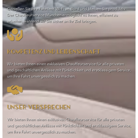
Genießen Sie Ihre Fahrt mit Wi-Fi an Bord und bleiben Sie produktiv.
Der Chauffeurservice München ermöglicht es Ihnen, effizient zu
arbeiten, während wir Sie sicher an Ihr Ziel bringen.
Kompetenz und Leidenschaft
Wir bieten Ihnen einen exklusiven Chauffeurservice für alle privaten
und geschäftlichen Anlässe mit Pünktlichkeit und erstklassigem Service,
um Ihre Fahrt unvergesslich zu machen.
Unser Versprechen
Wir bieten Ihnen einen exklusiven Chauffeurservice für alle privaten
und geschäftlichen Anlässe mit Pünktlichkeit und erstklassigem Service,
um Ihre Fahrt unvergesslich zu machen.