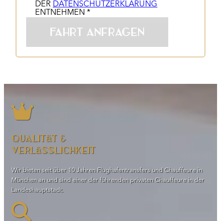
DER
DATENSCHUTZERKLÄRUNG
ENTNEHMEN *
Qualität &
Verlässlichkeit
Wir bieten seit über 10 Jahren Flughafentransfers und Chauffeure in
München an und sind einer der führenden privaten Chauffeure in der
Landeshauptstadt.