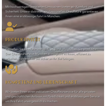
Mit hochwertigen lizenzierten Limousinen bieten wir Komfort und
Sicherheit. Unsere diskreten, professionellen Chauffeure garantieren
Ihnen eine erstklassige Fahrt in München.
Produktivität
Genießen Sie Ihre Fahrt mit Wi-Fi an Bord und bleiben Sie produktiv.
Der Chauffeurservice München ermöglicht es Ihnen, effizient zu
arbeiten, während wir Sie sicher an Ihr Ziel bringen.
Kompetenz und Leidenschaft
Wir bieten Ihnen einen exklusiven Chauffeurservice für alle privaten
und geschäftlichen Anlässe mit Pünktlichkeit und erstklassigem Service,
um Ihre Fahrt unvergesslich zu machen.