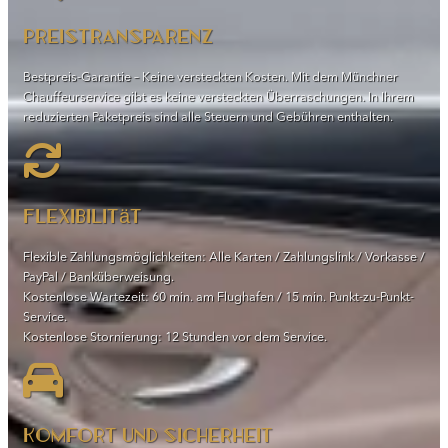
Preistransparenz
Bestpreis-Garantie – Keine versteckten Kosten. Mit dem Münchner
Chauffeurservice gibt es keine versteckten Überraschungen. In Ihrem
reduzierten Paketpreis sind alle Steuern und Gebühren enthalten.
Flexibilität
Flexible Zahlungsmöglichkeiten: Alle Karten / Zahlungslink / Vorkasse /
PayPal / Banküberweisung.
Kostenlose Wartezeit: 60 min. am Flughafen / 15 min. Punkt-zu-Punkt-
Service.
Kostenlose Stornierung: 12 Stunden vor dem Service.
Komfort und Sicherheit